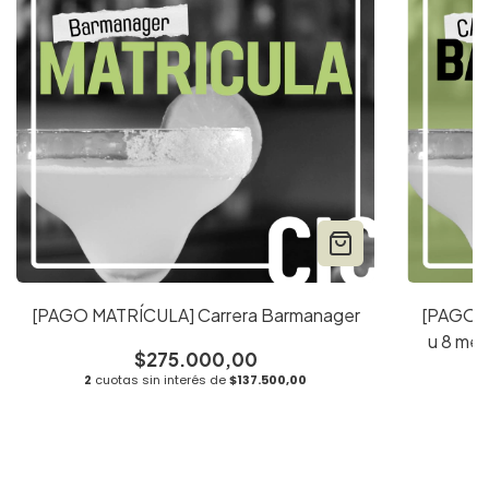
[PAGO MATRÍCULA] Carrera Barmanager
[PAGO C
u 8 mes
$275.000,00
2
cuotas sin interés de
$137.500,00
2
c