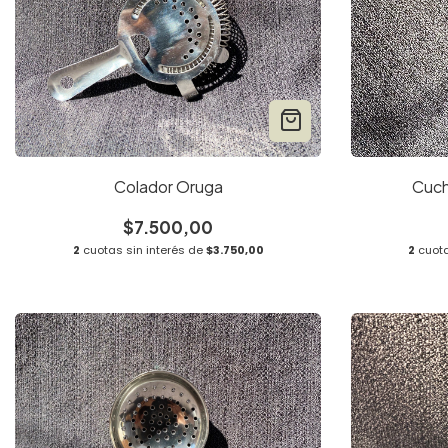
Colador Oruga
Cuch
$7.500,00
2
cuotas sin interés de
$3.750,00
2
cuota