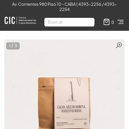
Av. Corrientes 980 Piso 10 - CABA | 4393-2256 / 4393-
2254
0
1
/
3